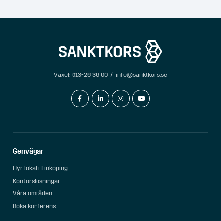
Växel:
013-26 36 00
/
info@sanktkors.se
facebook-f
linkedin-in
instagram
youtube
Genvägar
Hyr lokal i Linköping
Kontorslösningar
Våra områden
Boka konferens