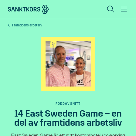
Sök
Me
Framtidens arbetsliv
Lediga lokaler
Områden
Erbjudande
Om oss
Hyresgästinfo
Kontakt
PODDAVSNITT
14 East Sweden Game – en
del av framtidens arbetsliv
In English
East Sweden Game är ett nytt kontorshotell/coworking