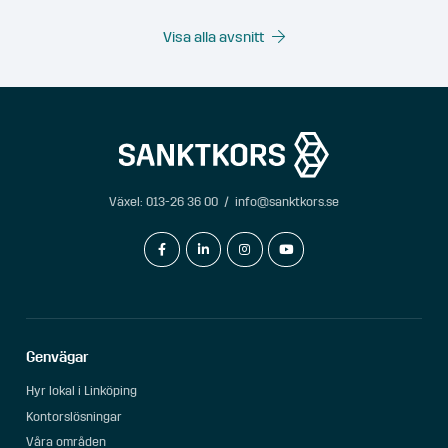
Visa alla avsnitt
Växel:
013-26 36 00
/
info@sanktkors.se
facebook-f
linkedin-in
instagram
youtube
Genvägar
Hyr lokal i Linköping
Kontorslösningar
Våra områden