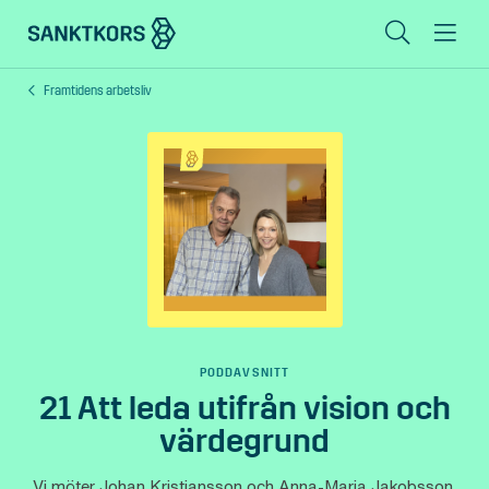
Sök
Me
Framtidens arbetsliv
Lediga lokaler
Områden
Erbjudande
Om oss
Hyresgästinfo
Kontakt
PODDAVSNITT
21 Att leda utifrån vision och
värdegrund
In English
Vi möter Johan Kristiansson och Anna-Maria Jakobsson.