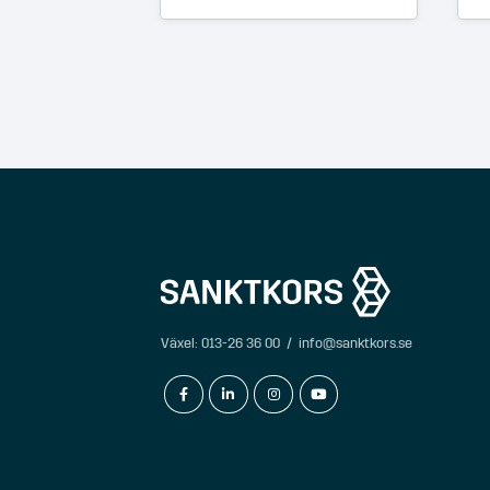
Växel:
013-26 36 00
/
info@sanktkors.se
facebook-f
linkedin-in
instagram
youtube