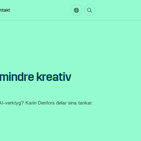
ntakt
In English
Sök på sidan
 mindre kreativ
l AI-verktyg? Karin Denfors delar sina tankar.