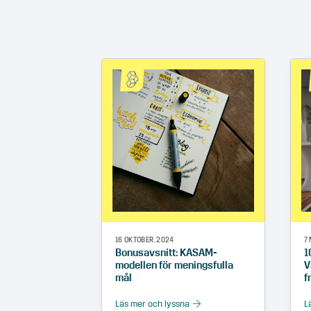
16 OKTOBER, 2024
7 
Bonusavsnitt: KASAM-
1
modellen för meningsfulla
V
mål
f
Läs mer och lyssna
L