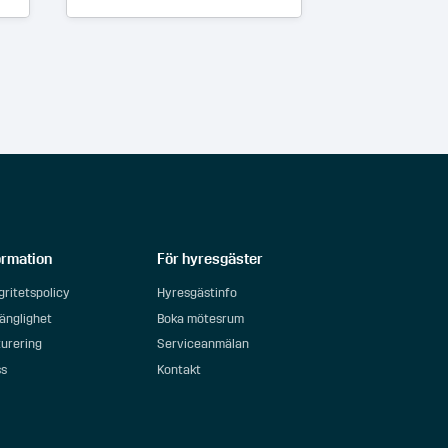
ormation
För hyresgäster
gritetspolicy
Hyresgästinfo
gänglighet
Boka mötesrum
urering
Serviceanmälan
ss
Kontakt