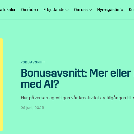
a lokaler
Områden
Erbjudande
Om oss
Hyresgästinfo
Ko
PODDAVSNITT
Bonusavsnitt: Mer eller
med AI?
Hur påverkas egentligen vår kreativitet av tillgången til
25 juni, 2025