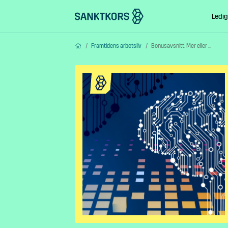
Ledig
Hem
Framtidens arbetsliv
Bonusavsnitt: Mer eller mindre kreativ med AI?