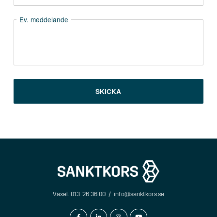
Växel:
013-26 36 00
/
info@sanktkors.se
facebook-f
linkedin-in
instagram
youtube