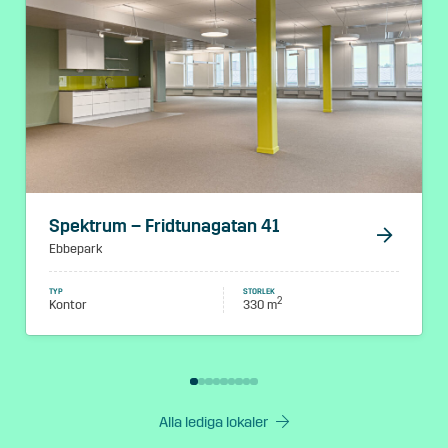
Spektrum – Fridtunagatan 41
Ebbepark
TYP
STORLEK
2
Kontor
330
m
Alla lediga lokaler