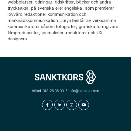
webbplatser, tidningar, tidskrifter, böcker och andra
trycksaker, på svenska eller engelska, som premierar
lovvärd redaktionell kommunikation och
marknadskommunikation. Juryn består av verksamma
kommunikatörer såsom fotografer, grafiska formgivare,
filmproducenter, journalister, redaktörer och UX
designers.
Växel:
013-26 36 00
/
info@sanktkors.se
facebook-f
linkedin-in
instagram
youtube