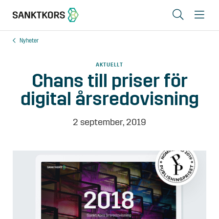
Sök
Me
Nyheter
Lediga lokaler
AKTUELLT
Områden
Chans till priser för
digital årsredovisning
Erbjudande
Om oss
2 september, 2019
Hyresgästinfo
Kontakt
In English