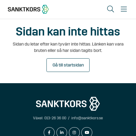
Sök
Me
Sidan kan inte hittas
Lediga lokaler
Sidan du letar efter kan tyvärr inte hittas. Länken kan vara
Områden
bruten eller så har sidan tagits bort.
Erbjudande
Gå till startsidan
Om oss
Hyresgästinfo
Kontakt
Växel:
013-26 36 00
/
info@sanktkors.se
In English
facebook-f
linkedin-in
instagram
youtube