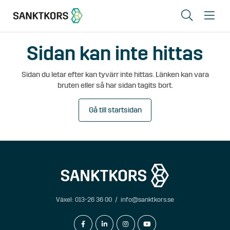
Sök
Me
Sidan kan inte hittas
Lediga lokaler
Sidan du letar efter kan tyvärr inte hittas. Länken kan vara
Områden
bruten eller så har sidan tagits bort.
Erbjudande
Gå till startsidan
Om oss
Hyresgästinfo
Kontakt
Växel:
013-26 36 00
/
info@sanktkors.se
In English
facebook-f
linkedin-in
instagram
youtube