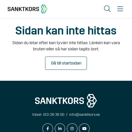
Sök
Me
Sidan kan inte hittas
Lediga lokaler
Sidan du letar efter kan tyvärr inte hittas. Länken kan vara
Områden
bruten eller så har sidan tagits bort.
Erbjudande
Gå till startsidan
Om oss
Hyresgästinfo
Kontakt
Växel:
013-26 36 00
/
info@sanktkors.se
In English
facebook-f
linkedin-in
instagram
youtube