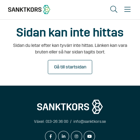
Sök
Me
Sidan kan inte hittas
Lediga lokaler
Sidan du letar efter kan tyvärr inte hittas. Länken kan vara
Områden
bruten eller så har sidan tagits bort.
Erbjudande
Gå till startsidan
Om oss
Hyresgästinfo
Kontakt
Växel:
013-26 36 00
/
info@sanktkors.se
In English
facebook-f
linkedin-in
instagram
youtube