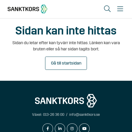
Sök
Me
Sidan kan inte hittas
Lediga lokaler
Sidan du letar efter kan tyvärr inte hittas. Länken kan vara
Områden
bruten eller så har sidan tagits bort.
Erbjudande
Gå till startsidan
Om oss
Hyresgästinfo
Kontakt
Växel:
013-26 36 00
/
info@sanktkors.se
In English
facebook-f
linkedin-in
instagram
youtube