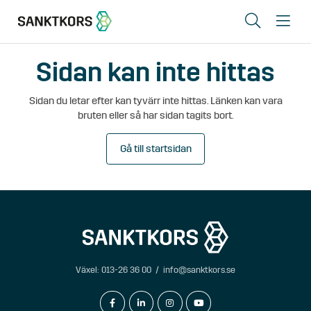
Sök
Me
Sidan kan inte hittas
Lediga lokaler
Sidan du letar efter kan tyvärr inte hittas. Länken kan vara
Områden
bruten eller så har sidan tagits bort.
Erbjudande
Gå till startsidan
Om oss
Hyresgästinfo
Kontakt
Växel:
013-26 36 00
/
info@sanktkors.se
In English
facebook-f
linkedin-in
instagram
youtube