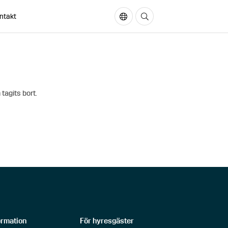
ntakt
In English
Sök på sidan
 tagits bort.
ormation
För hyresgäster