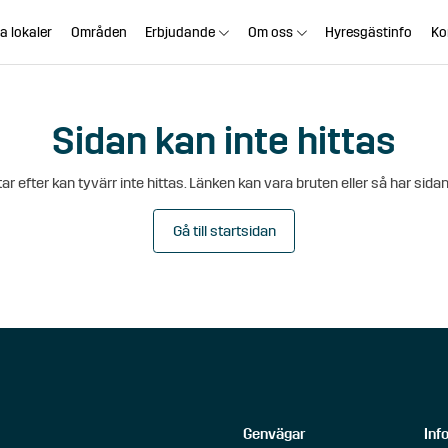
a lokaler
Områden
Erbjudande
Om oss
Hyresgästinfo
Ko
Sidan kan inte hittas
ar efter kan tyvärr inte hittas. Länken kan vara bruten eller så har sidan
Gå till startsidan
Genvägar
Inf