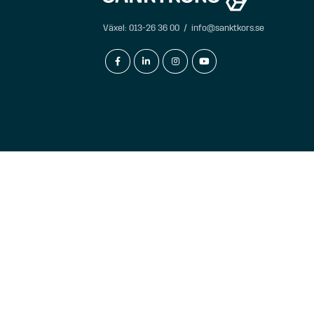
Växel:
013-26 36 00
/
info@sanktkors.se
facebook-f
linkedin-in
instagram
youtube