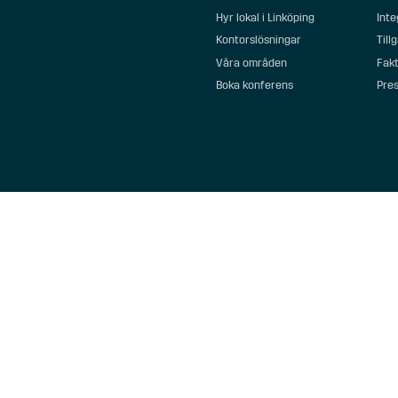
Hyr lokal i Linköping
Inte
Kontorslösningar
Till
Våra områden
Fakt
Boka konferens
Pre