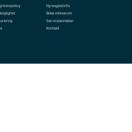
gritetspolicy
Hyresgästinfo
gänglighet
Boka mötesrum
urering
Serviceanmälan
ss
Kontakt