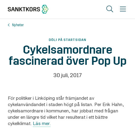
Sök
Me
Nyheter
Lediga lokaler
DÖLJ PÅ STARTSIDAN
Områden
Cykelsamordnare
fascinerad över Pop Up
Erbjudande
Om oss
30 juli, 2017
Hyresgästinfo
Kontakt
För politiker i Linköping står främjandet av
cykelanvändandet i staden högt på listan. Per Erik Hahn,
cykelsamordnare i kommunen, har jobbat med frågan
under en längre tid vilket har resulterat i ett bättre
cykelklimat.
Läs mer.
In English