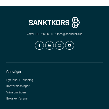
Växel:
013-26 36 00
/
info@sanktkors.se
facebook-f
linkedin-in
instagram
youtube
Genvägar
Hyr lokal i Linköping
Kontorslösningar
Våra områden
Boka konferens