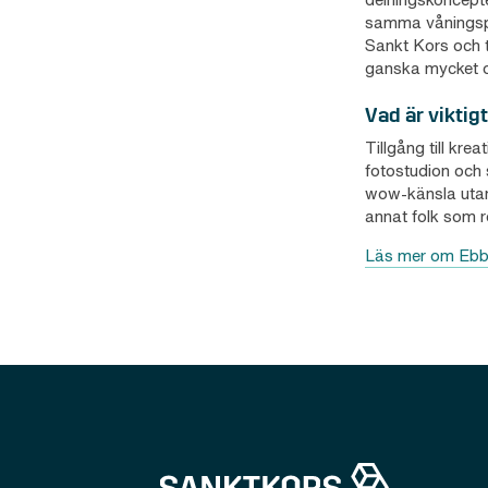
samma våningspla
Sankt Kors och ti
ganska mycket oc
Vad är viktigt
Tillgång till kre
fotostudion och 
wow-känsla utanfö
annat folk som rör
Läs mer om Ebb