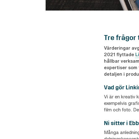
Tre frågor 
Värderingar avg
2021 flyttade
L
hållbar verksam
expertiser som 
detaljen i prod
Vad gör Link
Vi är en kreati
exempelvis grafis
film och foto. D
Ni sitter i Eb
Många anledningar
delningskoncepte