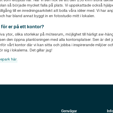
n så började mycket falla på plats. Vi uppskattade också hjälpen
llgång till en inredningsarkitekt att bolla våra idéer med. Vi har a
h har bland annat byggt in en fotostudio mitt i lokalen.
 för er på ett kontor?
ativa ytor, olika storlekar på mötesrum, möjlighet till härligt aw-hän
sen den öppna planlösningen med alla kontorsplatser. Sen är det 
r vårt kontor där vi kan sitta och jobba i inspirerande miljöer och 
 sig i lokalerna. Det gillar jag!
epark här.
Genvägar
Inf