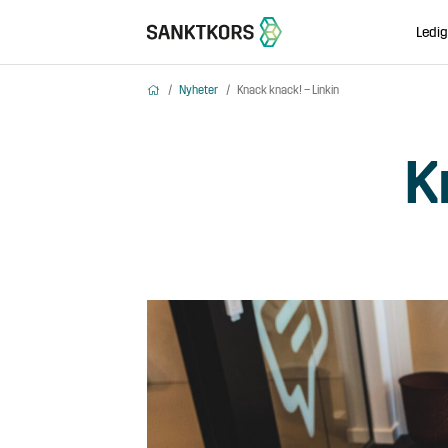
Ledig
Hem
Nyheter
Knack knack! – Linkin
K