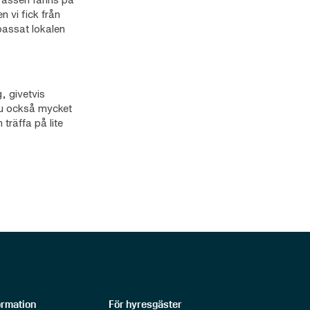
 vi fick från
npassat lokalen
g, givetvis
ju också mycket
träffa på lite
ormation
För hyresgäster