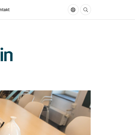
ntakt
In English
Sök på sidan
in