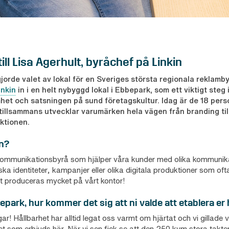
till Lisa Agerhult, byråchef på Linkin
jorde valet av lokal för en Sveriges största regionala reklamb
inkin
in i en helt nybyggd lokal i Ebbepark, som ett viktigt steg
het och satsningen på sund företagskultur. Idag är de 18 pers
tillsammans utvecklar varumärken hela vägen från branding till
uktionen.
in?
v kommunikationsbyrå som hjälper våra kunder med olika kommuni
ka identiteter, kampanjer eller olika digitala produktioner som oft
et produceras mycket på vårt kontor!
bepark, hur kommer det sig att ni valde att etablera er
! Hållbarhet har alltid legat oss varmt om hjärtat och vi gillade v
t som erbjuds här. När vi sen fick se att den 250 kvm stora takt