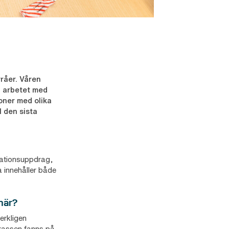
yråer. Våren
 i arbetet med
oner med olika
 den sista
kationsuppdrag,
a innehåller både
 här?
erkligen
erassen fanns på