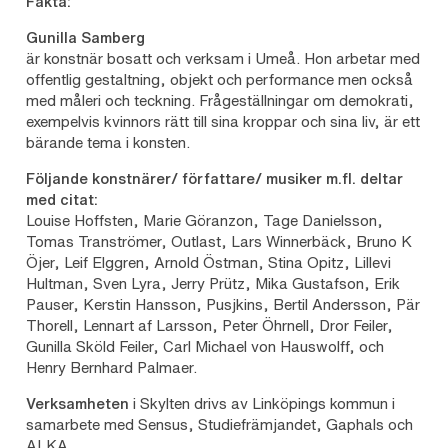
Fakta:
Gunilla Samberg
är konstnär bosatt och verksam i Umeå. Hon arbetar med
offentlig gestaltning, objekt och performance men också
med måleri och teckning. Frågeställningar om demokrati,
exempelvis kvinnors rätt till sina kroppar och sina liv, är ett
bärande tema i konsten.
Följande konstnärer/ författare/ musiker m.fl. deltar
med citat:
Louise Hoffsten, Marie Göranzon, Tage Danielsson,
Tomas Tranströmer, Outlast, Lars Winnerbäck, Bruno K
Öjer, Leif Elggren, Arnold Östman, Stina Opitz, Lillevi
Hultman, Sven Lyra, Jerry Prütz, Mika Gustafson, Erik
Pauser, Kerstin Hansson, Pusjkins, Bertil Andersson, Pär
Thorell, Lennart af Larsson, Peter Öhrnell, Dror Feiler,
Gunilla Sköld Feiler, Carl Michael von Hauswolff, och
Henry Bernhard Palmaer.
Verksamheten
i Skylten drivs av Linköpings kommun i
samarbete med Sensus, Studiefrämjandet, Gaphals och
ALKA.