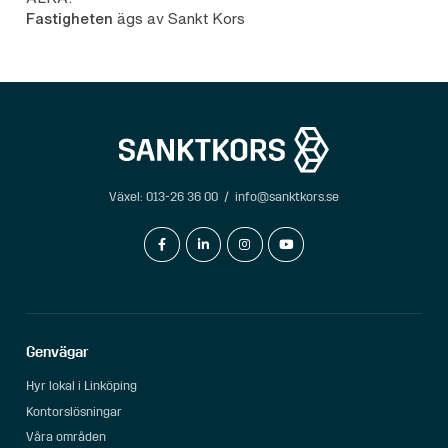
Fastigheten
ägs av Sankt Kors
Växel:
013-26 36 00
/
info@sanktkors.se
facebook-f
linkedin-in
instagram
youtube
Genvägar
Hyr lokal i Linköping
Kontorslösningar
Våra områden