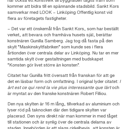
har också ett konstverk till byggnaden tagits fram som
kommer att bidra till en spännande stadsbild. Sankt Kors
samverkar med LOOK – Linköping Offentlig konst vid
flera av företagets fastigheter.
– Det var ett önskemål från Sankt Kors, som har beställt
verket, att bevara och framhäva husets själ, berättar
konstnären Gunilla Samberg. Jag tog då fasta på den
skylt ”Maskinskyltfabriken” som kunde ses i flera
årtionden över centrala delar av Linköping. Nu tar en mer
samtida skylt över gestaltningen med budskapet
”Konsten gör livet större än konsten”.
Citatet har Gunilla fritt översatt från franskan för att ge
det en läsbar form och omfattning. I original lyder citatet:
l
´art est ce qui rend la vie plus interessante que l´art
och
är myntat av den franske konstnären Robert Filliou.
Den nya skylten är 16 m lång, tillverkad av aluminium och
lyser röd på taknocken där den tidigare skylten var
placerad. Den syns direkt när man kommer in med tåget
till stationen och är synlig över de centrala delarna av
staden. Innebörden är ett slags cirkelbevis, att konsten är