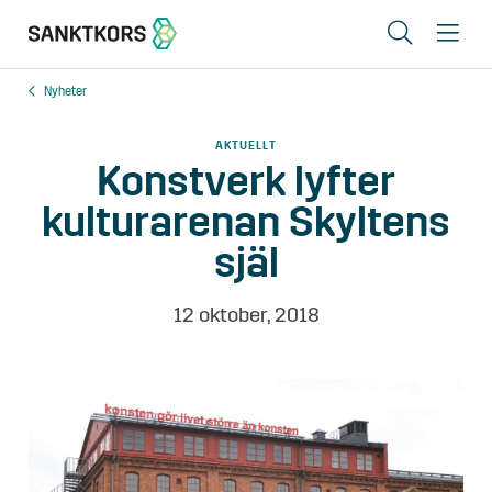
Sök
Me
Nyheter
Lediga lokaler
AKTUELLT
Områden
Konstverk lyfter
kulturarenan Skyltens
Erbjudande
själ
Om oss
Hyresgästinfo
12 oktober, 2018
Kontakt
In English