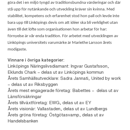
göra det i en miljö tyngd av traditionsbundna värderingar och där
stå upp för nytänkande och utveckling kräver sin kvinna. Med
stabilitet, kompetens och erfarenhet stod hon pall och levde inte
bara upp till Linköpings devis om att idéer ska bli verklighet utan
även till det löfte som organisationen hon arbetar för har:
förnyelse är vår enda tradition. För arbetet med utvecklingen av
Linköpings universitets varumärke är Mariethe Larsson årets
modigaste.
Vinnare i övriga kategorier:
Linköpings Näringslivsdiamant: Ingvar Gustafsson,
Eklunds Chark – delas ut av Linköpings kommun
Årets Samhällsutvecklare: Sadra Jannati, United by work
– delas ut av Riksbyggen
Årets mest engagerade företag: Babettes – delas ut av
Länsförsäkringar
Årets tillväxtföretag: EWG, delas ut av EY
Årets visionär: Vallastaden, delas ut av Lundbergs
Årets gröna företag: Östgötasvamp, delas ut av
Handelsbanken