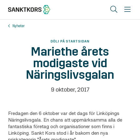
Sök
Me
Nyheter
Lediga lokaler
DÖLJ PÅ STARTSIDAN
Områden
Mariethe årets
modigaste vid
Erbjudande
Näringslivsgalan
Om oss
Hyresgästinfo
9 oktober, 2017
Kontakt
Fredagen den 6 oktober var det dags för Linköpings
Näringslivsgala. En chans att uppmärksamma alla de
fantastiska företag och organisationer som finns i
In English
Linköping. Sankt Kors stod i år bakom den nya
priskategorin ”Årets modigaste”.