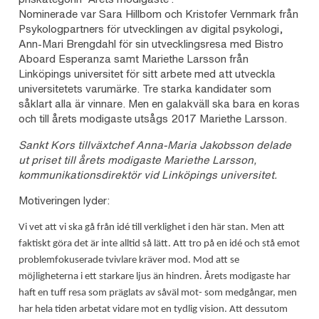
Nominerade var Sara Hillbom och Kristofer Vernmark från
Psykologpartners för utvecklingen av digital psykologi,
Ann-Mari Brengdahl för sin utvecklingsresa med Bistro
Aboard Esperanza samt Mariethe Larsson från
Linköpings universitet för sitt arbete med att utveckla
universitetets varumärke. Tre starka kandidater som
såklart alla är vinnare. Men en galakväll ska bara en koras
och till årets modigaste utsågs 2017 Mariethe Larsson.
Sankt Kors tillväxtchef Anna-Maria Jakobsson delade
ut priset till årets modigaste Mariethe Larsson,
kommunikationsdirektör vid Linköpings universitet.
Motiveringen lyder:
Vi vet att vi ska gå från idé till verklighet i den här stan. Men att
faktiskt göra det är inte alltid så lätt. Att tro på en idé och stå emot
problemfokuserade tvivlare kräver mod. Mod att se
möjligheterna i ett starkare ljus än hindren. Årets modigaste har
haft en tuff resa som präglats av såväl mot- som medgångar, men
har hela tiden arbetat vidare mot en tydlig vision. Att dessutom