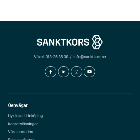
Växel:
013-26 36 00
/
info@sanktkors.se
facebook-f
linkedin-in
instagram
youtube
Genvägar
Hyr lokal i Linköping
Kontorslösningar
Våra områden
Boka konferens