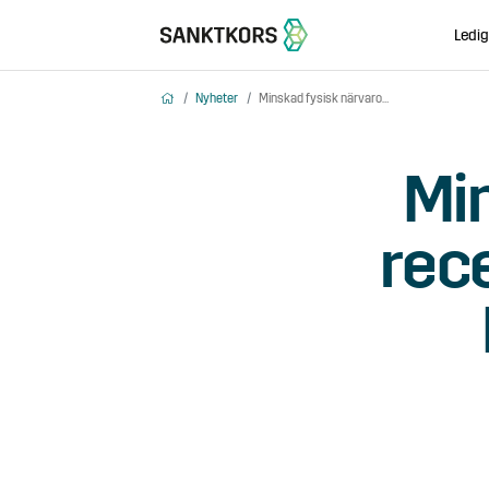
Ledig
Hem
Nyheter
Minskad fysisk närvaro i receptionen på Cleantech Park – uppdaterad
Min
rec