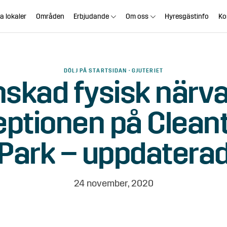
a lokaler
Områden
Erbjudande
Om oss
Hyresgästinfo
Ko
DÖLJ PÅ STARTSIDAN · GJUTERIET
skad fysisk närva
eptionen på Clean
Park – uppdatera
24 november, 2020