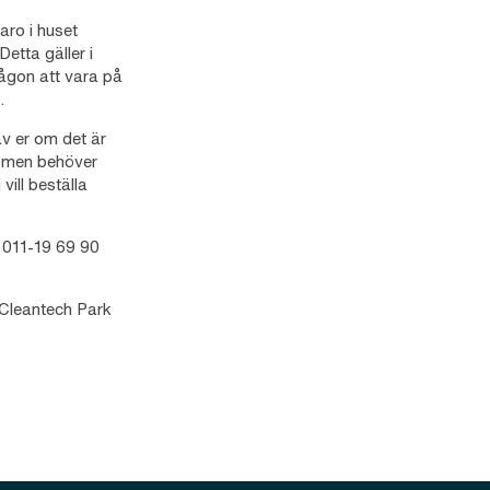
aro i huset
etta gäller i
ågon att vara på
.
av er om det är
t, men behöver
vill beställa
: 011-19 69 90
 Cleantech Park