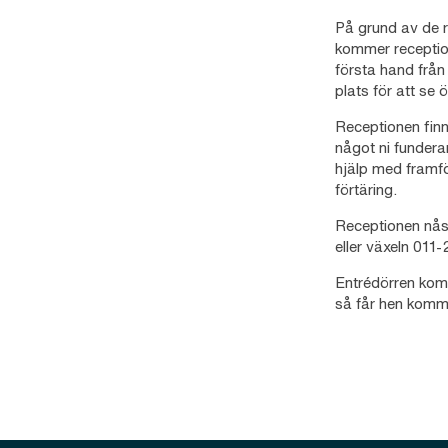
På grund av de r
kommer reception
första hand från
plats för att se
Receptionen finns
något ni fundera
hjälp med framför
förtäring.
Receptionen nås
eller växeln 011
Entrédörren kom
så får hen komma