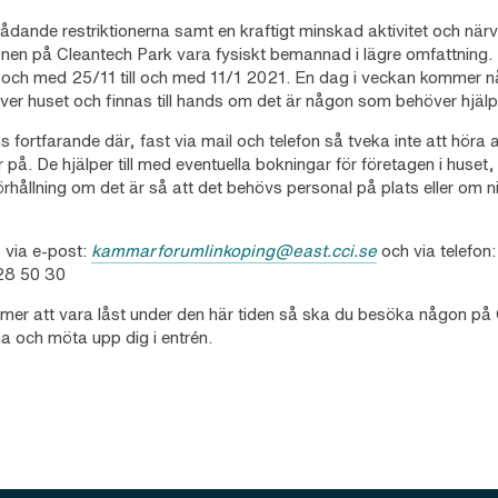
ådande restriktionerna samt en kraftigt minskad aktivitet och närv
en på Cleantech Park vara fysiskt bemannad i lägre omfattning. D
 och med 25/11 till och med 11/1 2021. En dag i veckan kommer n
 över huset och finnas till hands om det är någon som behöver hjälp
 fortfarande där, fast via mail och telefon så tveka inte att höra 
r på. De hjälper till med eventuella bokningar för företagen i huse
hållning om det är så att det behövs personal på plats eller om ni 
 via e-post:
kammarforumlinkoping@east.cci.se
och via telefon
-28 50 30
mer att vara låst under den här tiden så ska du besöka någon på
 och möta upp dig i entrén.