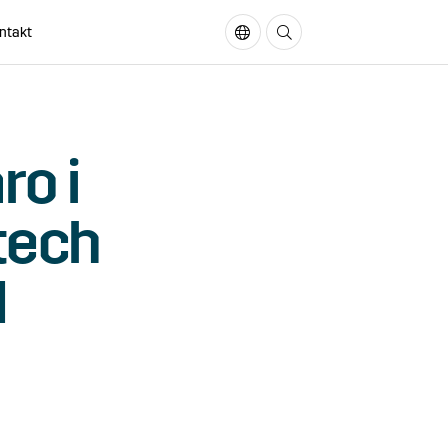
ntakt
In English
Sök på sidan
ro i
tech
d