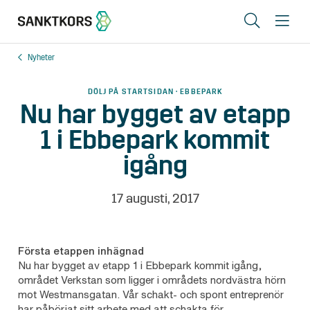
Sök
Me
Nyheter
Lediga lokaler
DÖLJ PÅ STARTSIDAN · EBBEPARK
Områden
Nu har bygget av etapp
1 i Ebbepark kommit
Erbjudande
igång
Om oss
Hyresgästinfo
17 augusti, 2017
Kontakt
Första etappen inhägnad
Nu har bygget av etapp 1 i Ebbepark kommit igång,
området Verkstan som ligger i områdets nordvästra hörn
In English
mot Westmansgatan. Vår schakt- och spont entreprenör
har påbörjat sitt arbete med att schakta för