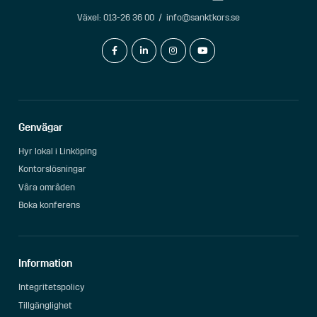
Växel:
013-26 36 00
/
info@sanktkors.se
facebook-f
linkedin-in
instagram
youtube
Genvägar
Hyr lokal i Linköping
Kontorslösningar
Våra områden
Boka konferens
Information
Integritetspolicy
Tillgänglighet