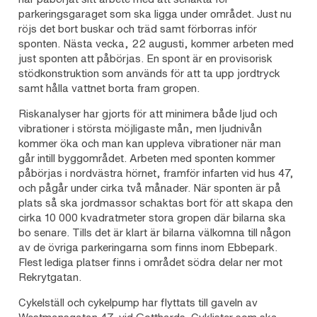
parkeringsgaraget som ska ligga under området. Just nu
röjs det bort buskar och träd samt förborras inför
sponten. Nästa vecka, 22 augusti, kommer arbeten med
just sponten att påbörjas. En spont är en provisorisk
stödkonstruktion som används för att ta upp jordtryck
samt hålla vattnet borta fram gropen.
Riskanalyser har gjorts för att minimera både ljud och
vibrationer i största möjligaste mån, men ljudnivån
kommer öka och man kan uppleva vibrationer när man
går intill byggområdet. Arbeten med sponten kommer
påbörjas i nordvästra hörnet, framför infarten vid hus 47,
och pågår under cirka två månader. När sponten är på
plats så ska jordmassor schaktas bort för att skapa den
cirka 10 000 kvadratmeter stora gropen där bilarna ska
bo senare. Tills det är klart är bilarna välkomna till någon
av de övriga parkeringarna som finns inom Ebbepark.
Flest lediga platser finns i området södra delar ner mot
Rekrytgatan.
Cykelställ och cykelpump har flyttats till gaveln av