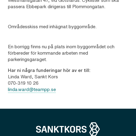
Westmansgatan 47, vid Gotthards. Cyklister som ska
passera Ebbepark dirigeras till Plommongatan.
Områdesskiss med inhägnat byggområde.
En borrigg finns nu på plats inom byggområdet och
förbereder för kommande arbeten med
parkeringsgaraget.
Har ni några funderingar hör av er till:
Linda Ward, Sankt Kors
070-319 10 26
linda.ward@teampp.se