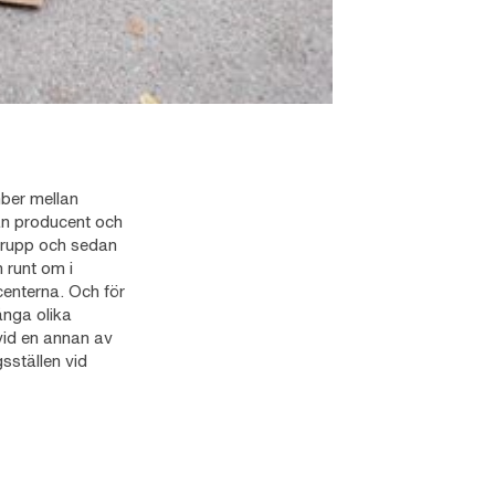
ber mellan
lan producent och
grupp och sedan
 runt om i
centerna. Och för
ånga olika
vid en annan av
sställen vid