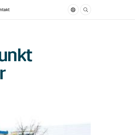
ntakt
In English
Sök på sidan
unkt
r