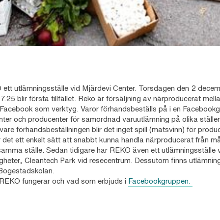
 ett utlämningsställe vid Mjärdevi Center. Torsdagen den 2 decem
.25 blir första tillfället. Reko är försäljning av närproducerat mel
acebook som verktyg. Varor förhandsbeställs på i en Facebook
ter och producenter för samordnad varuutlämning på olika ställen
are förhandsbeställningen blir det inget spill (matsvinn) för produ
 det ett enkelt sätt att snabbt kunna handla närproducerat från m
samma ställe. Sedan tidigare har REKO även ett utlämningsställe 
gheter, Cleantech Park vid resecentrum. Dessutom finns utlämning
Bogestadskolan.
REKO fungerar och vad som erbjuds i
Facebookgruppen.