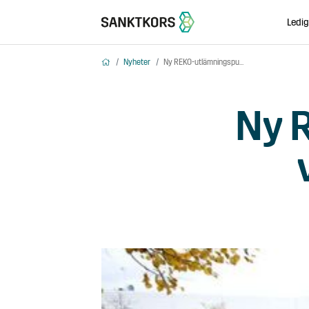
Ledig
Hem
Nyheter
Ny REKO-utlämningspunkt vid Mjärdevi Center
Ny 