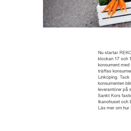
Nu startar REKO
klockan 17 och 17
konsument med F
träffas konsumen
Linköping. Tack v
konsumenten blir
leverantörer på 
Sankt Kors fasti
Ikanohuset och 
Läs mer om hur 