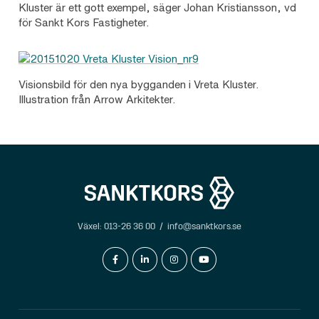
Kluster är ett gott exempel, säger Johan Kristiansson, vd
för Sankt Kors Fastigheter.
Visionsbild för den nya bygganden i Vreta Kluster.
Illustration från Arrow Arkitekter.
Växel:
013-26 36 00
/
info@sanktkors.se
facebook-f
linkedin-in
instagram
youtube