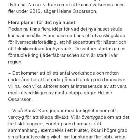
flytta hit. Nu ser vi fram emot att kunna välkomna ännu
fler under 2016, säger Helene Oscarsson.
Flera planer för det nya huset
Redan nu finns flera idéer för vad det nya huset skulle
kunna innehålla. Bland idéerna finns ett utvecklingslabb
för livsmedelsförädling, ett hälsocentrum för hästar och
ett teknikcentrum för hydraulik. Dessutom startas nu en
förstudie kring fjäderfäbranschen som är stark i vår
region.
– Det kommer att bli ett antal workshops och möten
under året för att ta reda på vad företag och branscher
vill ha, och vilka aktörer som är intresserade av att vara
med i utvecklingen av nästa etapp, säger Helene
Oscarsson.
– Vi på Sankt Kors jobbar med fastigheter som ett
verktyg för att skapa tillväxt. Vi är övertygade om att det
faktiskt fungerar. Företag som hamnar i rätt
sammanhang, exempelvis i ett kluster, ökar i högre grad
sin affärsutveckling viket i sin tur skapar fler jobb. Vreta