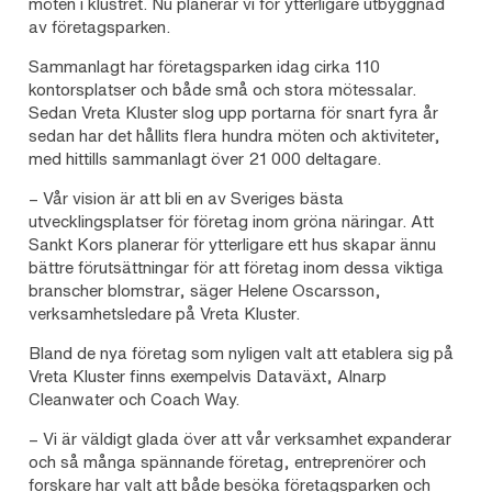
möten i klustret. Nu planerar vi för ytterligare utbyggnad
av företagsparken.
Sammanlagt har företagsparken idag cirka 110
kontorsplatser och både små och stora mötessalar.
Sedan Vreta Kluster slog upp portarna för snart fyra år
sedan har det hållits flera hundra möten och aktiviteter,
med hittills sammanlagt över 21 000 deltagare.
– Vår vision är att bli en av Sveriges bästa
utvecklingsplatser för företag inom gröna näringar. Att
Sankt Kors planerar för ytterligare ett hus skapar ännu
bättre förutsättningar för att företag inom dessa viktiga
branscher blomstrar, säger Helene Oscarsson,
verksamhetsledare på Vreta Kluster.
Bland de nya företag som nyligen valt att etablera sig på
Vreta Kluster finns exempelvis Dataväxt, Alnarp
Cleanwater och Coach Way.
– Vi är väldigt glada över att vår verksamhet expanderar
och så många spännande företag, entreprenörer och
forskare har valt att både besöka företagsparken och