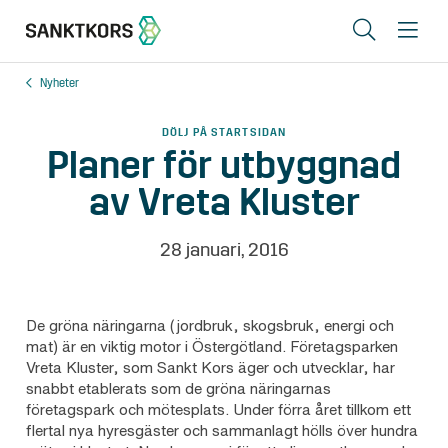
Sök
Me
Nyheter
Lediga lokaler
DÖLJ PÅ STARTSIDAN
Områden
Planer för utbyggnad
av Vreta Kluster
Erbjudande
Om oss
28 januari, 2016
Hyresgästinfo
Kontakt
De gröna näringarna (jordbruk, skogsbruk, energi och
mat) är en viktig motor i Östergötland. Företagsparken
Vreta Kluster, som Sankt Kors äger och utvecklar, har
snabbt etablerats som de gröna näringarnas
företagspark och mötesplats.
Under förra året tillkom ett
In English
flertal nya hyresgäster och sammanlagt hölls över hundra