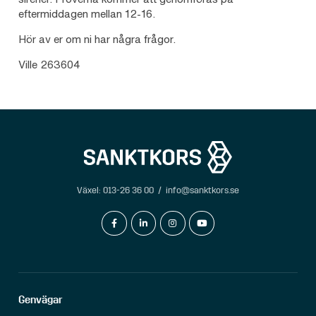
eftermiddagen mellan 12-16.
Hör av er om ni har några frågor.
Ville 263604
Växel:
013-26 36 00
/
info@sanktkors.se
facebook-f
linkedin-in
instagram
youtube
Genvägar