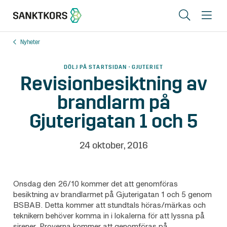
Sök
Me
Nyheter
Lediga lokaler
DÖLJ PÅ STARTSIDAN · GJUTERIET
Områden
Revisionbesiktning av
brandlarm på
Erbjudande
Gjuterigatan 1 och 5
Om oss
Hyresgästinfo
24 oktober, 2016
Kontakt
Onsdag den 26/10 kommer det att genomföras
besiktning av brandlarmet på Gjuterigatan 1 och 5 genom
BSBAB. Detta kommer att stundtals höras/märkas och
In English
teknikern behöver komma in i lokalerna för att lyssna på
sirener. Proverna kommer att genomföras på