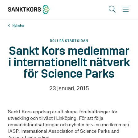
Sök
Me
Nyheter
Lediga lokaler
DÖLJ PÅ STARTSIDAN
Områden
Sankt Kors medlemmar
i internationellt nätverk
Erbjudande
för Science Parks
Om oss
Hyresgästinfo
23 januari, 2015
Kontakt
Sankt Kors uppdrag är att skapa förutsättningar för
utveckling och tillväxt i Linköping. För att följa
omvärldsförutsättningar och nyheter är vi nu medlemmar i
In English
IASP, International Association of Science Parks and
Areas of Innovation.