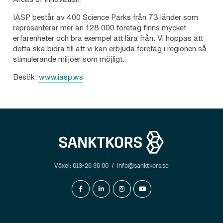
IASP består av 400 Science Parks från 73 länder som
representerar mer än 128 000 företag finns mycket
erfarenheter och bra exempel att lära från. Vi hoppas att
detta ska bidra till att vi kan erbjuda företag i regionen så
stimulerande miljöer som möjligt.
Besök:
www.iasp.ws
Växel:
013-26 36 00
/
info@sanktkors.se
facebook-f
linkedin-in
instagram
youtube