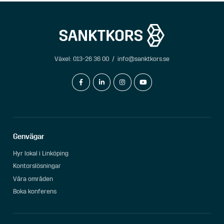
Växel:
013-26 36 00
/
info@sanktkors.se
facebook-f
linkedin-in
instagram
youtube
Genvägar
Hyr lokal i Linköping
Kontorslösningar
Våra områden
Boka konferens