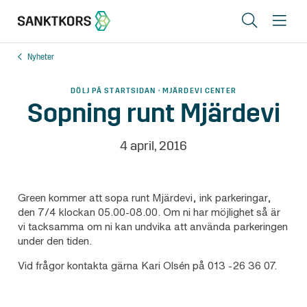
Sök
Me
Nyheter
Lediga lokaler
DÖLJ PÅ STARTSIDAN · MJÄRDEVI CENTER
Områden
Sopning runt Mjärdevi
Erbjudande
4 april, 2016
Om oss
Hyresgästinfo
Green kommer att sopa runt Mjärdevi, ink parkeringar,
den 7/4 klockan 05.00-08.00. Om ni har möjlighet så är
Kontakt
vi tacksamma om ni kan undvika att använda parkeringen
under den tiden.
Vid frågor kontakta gärna Kari Olsén på 013 -26 36 07.
In English