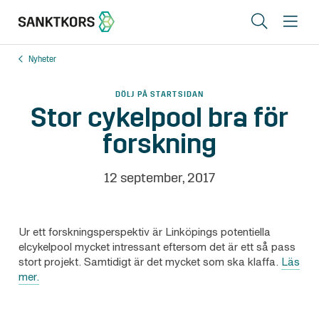
Sök
Me
Nyheter
Lediga lokaler
DÖLJ PÅ STARTSIDAN
Områden
Stor cykelpool bra för
forskning
Erbjudande
Om oss
12 september, 2017
Hyresgästinfo
Kontakt
Ur ett forskningsperspektiv är Linköpings potentiella
elcykelpool mycket intressant eftersom det är ett så pass
stort projekt. Samtidigt är det mycket som ska klaffa.
Läs
mer.
In English