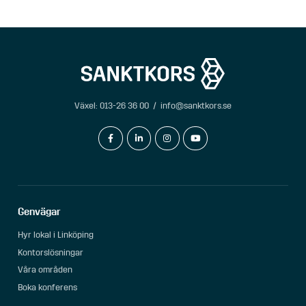
Växel:
013-26 36 00
/
info@sanktkors.se
facebook-f
linkedin-in
instagram
youtube
Genvägar
Hyr lokal i Linköping
Kontorslösningar
Våra områden
Boka konferens