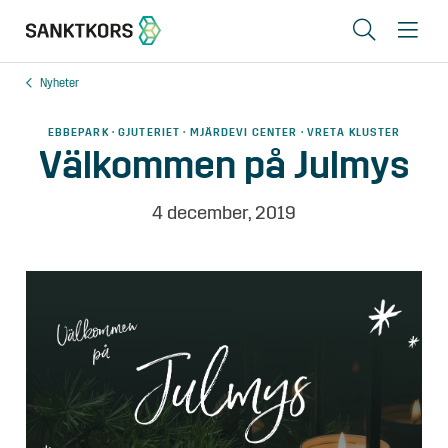
Sök
Me
Nyheter
Lediga lokaler
EBBEPARK · GJUTERIET · MJÄRDEVI CENTER · VRETA KLUSTER
Områden
Välkommen på Julmys
Erbjudande
4 december, 2019
Om oss
Hyresgästinfo
Kontakt
In English