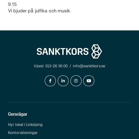
9.15
Vi bjuder på julfika och musik.
Växel:
013-26 36 00
/
info@sanktkors.se
facebook-f
linkedin-in
instagram
youtube
Genvägar
Hyr lokal i Linköping
Kontorslösningar