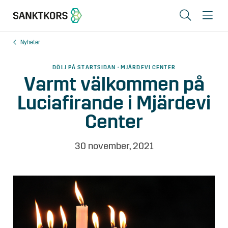
Sök
Me
Nyheter
Lediga lokaler
DÖLJ PÅ STARTSIDAN · MJÄRDEVI CENTER
Områden
Varmt välkommen på
Luciafirande i Mjärdevi
Erbjudande
Center
Om oss
Hyresgästinfo
30 november, 2021
Kontakt
In English