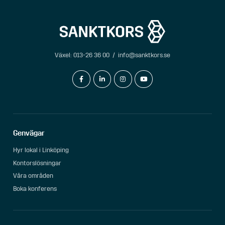
Växel:
013-26 36 00
/
info@sanktkors.se
facebook-f
linkedin-in
instagram
youtube
Genvägar
Hyr lokal i Linköping
Kontorslösningar
Våra områden
Boka konferens