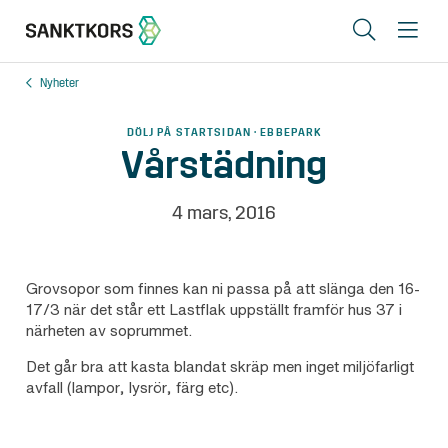
Sök
Me
Nyheter
Lediga lokaler
DÖLJ PÅ STARTSIDAN · EBBEPARK
Områden
Vårstädning
Erbjudande
4 mars, 2016
Om oss
Hyresgästinfo
Grovsopor som finnes kan ni passa på att slänga den 16-
17/3 när det står ett Lastflak uppställt framför hus 37 i
Kontakt
närheten av soprummet.
Det går bra att kasta blandat skräp men inget miljöfarligt
avfall (lampor, lysrör, färg etc).
In English