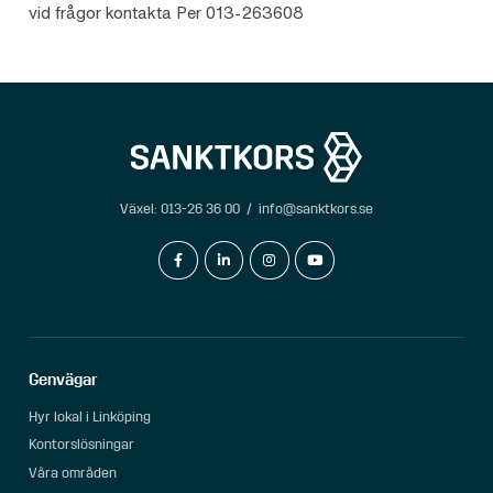
vid frågor kontakta Per 013-263608
Växel:
013-26 36 00
/
info@sanktkors.se
facebook-f
linkedin-in
instagram
youtube
Genvägar
Hyr lokal i Linköping
Kontorslösningar
Våra områden