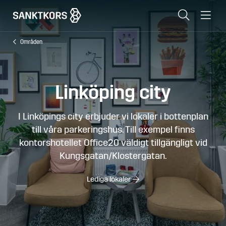
Sök
Me
Områden
Lediga lokaler
Områden
Linköping city
Erbjudande
I Linköpings city erbjuder vi lokaler i bottenplan
Om oss
till våra parkeringshus. Till exempel finns
Hyresgästinfo
kontorshotellet Office20 väldigt tillgängligt vid
Kungsgatan/Klostergatan.
Kontakt
Lediga lokaler
In English