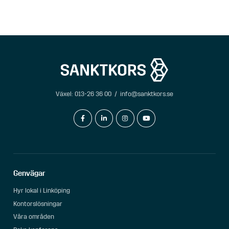
Växel:
013-26 36 00
/
info@sanktkors.se
facebook-f
linkedin-in
instagram
youtube
Genvägar
Hyr lokal i Linköping
Kontorslösningar
Våra områden